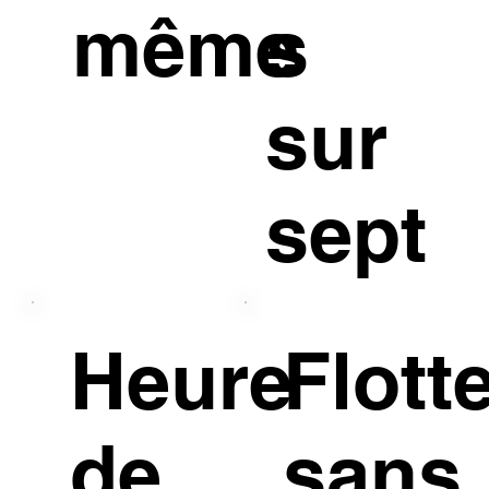
même
s
sur
sept
Heure
Flott
de
sans