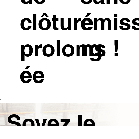
clôture
émis
prolong
ns !
ée
Soyez le