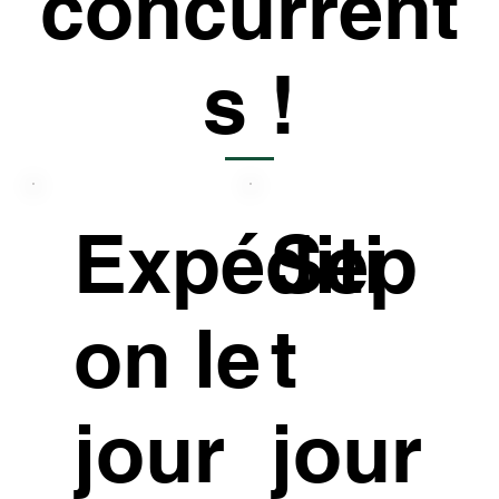
concurrent
s !
Expéditi
Sep
on le
t
jour
jour